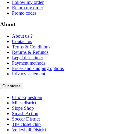
Follow my order
Return my order
Promo codes
About
About us ?
Contact us
Terms & Conditions
Returns & Refunds
Legal disclaimer
Payment methods
Prices and shipping options
Privacy statement
Our stores
Chic Equestrian
Miles district
Slope Shop
Smash Action
Soccer District
The closet club
Volleyball District